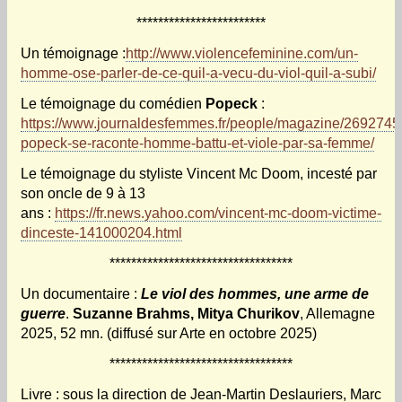
************************
Un témoignage :
http://www.violencefeminine.com/un-
homme-ose-parler-de-ce-quil-a-vecu-du-viol-quil-a-subi/
Le témoignage du comédien
Popeck
:
https://www.journaldesfemmes.fr/people/magazine/2692745
popeck-se-raconte-homme-battu-et-viole-par-sa-femme/
Le témoignage du styliste Vincent Mc Doom, incesté par
son oncle de 9 à 13
ans :
https://fr.news.yahoo.com/vincent-mc-doom-victime-
dinceste-141000204.html
**********************************
Un documentaire :
Le viol des hommes, une arme de
guerre
.
Suzanne Brahms, Mitya Churikov
, Allemagne
2025, 52 mn. (diffusé sur Arte en octobre 2025)
**********************************
Livre : sous la direction de Jean-Martin Deslauriers, Marc