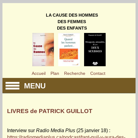
LA CAUSE DES HOMMES
DES FEMMES
DES ENFANTS
Accueil
Plan
Recherche
Contact
MENU
LIVRES de PATRICK GUILLOT
Interview sur
Radio Media Plus
(25 janvier 18) :
https://radiomediaplus.ca/podcast/tant-quil-y-aura-des-