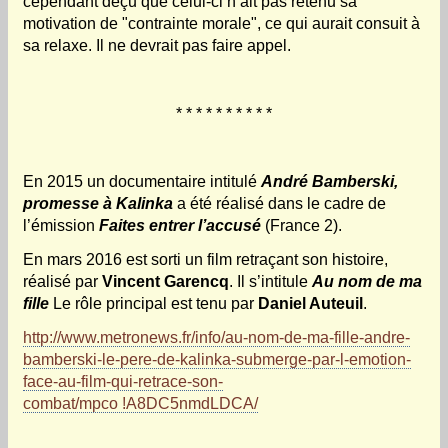
cependant déçu que celui-ci n’ait pas retenu sa
motivation de "contrainte morale", ce qui aurait consuit à
sa relaxe. Il ne devrait pas faire appel.
* * * * * * * * * *
En 2015 un documentaire intitulé
André Bamberski,
promesse à Kalinka
a été réalisé dans le cadre de
l’émission
Faites entrer l’accusé
(France 2).
En mars 2016 est sorti un film retraçant son histoire,
réalisé par
Vincent Garencq
. Il s’intitule
Au nom de ma
fille
Le rôle principal est tenu par
Daniel Auteuil
.
http://www.metronews.fr/info/au-nom-de-ma-fille-andre-
bamberski-le-pere-de-kalinka-submerge-par-l-emotion-
face-au-film-qui-retrace-son-
combat/mpco !A8DC5nmdLDCA/