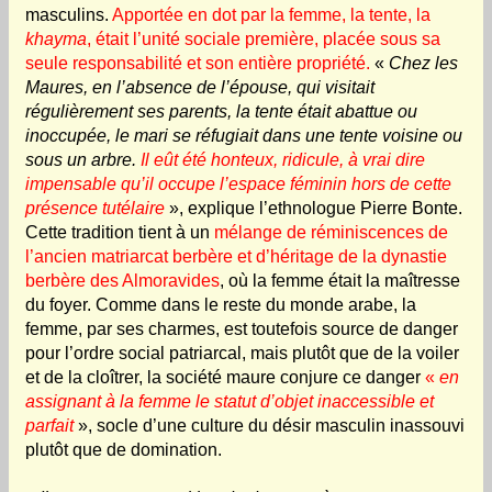
masculins.
Apportée en dot par la femme, la tente, la
khayma
, était l’unité sociale première, placée sous sa
seule responsabilité et son entière propriété.
«
Chez les
Maures, en l’absence de l’épouse, qui visitait
régulièrement ses parents, la tente était abattue ou
inoccupée, le mari se réfugiait dans une tente voisine ou
sous un arbre.
Il eût été honteux, ridicule, à vrai dire
impensable qu’il occupe l’espace féminin hors de cette
présence tutélaire
», explique l’ethnologue Pierre Bonte.
Cette tradition tient à un
mélange de réminiscences de
l’ancien matriarcat berbère et d’héritage de la dynastie
berbère des Almoravides
, où la femme était la maîtresse
du foyer. Comme dans le reste du monde arabe, la
femme, par ses charmes, est toutefois source de danger
pour l’ordre social patriarcal, mais plutôt que de la voiler
et de la cloîtrer, la société maure conjure ce danger
«
en
assignant à la femme le statut d’objet inaccessible et
parfait
», socle d’une culture du désir masculin inassouvi
plutôt que de domination.