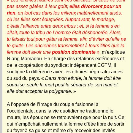
pas assez gâtées à leur goût,
elles divorcent pour un
rien
, en tout cas dans les milieux matériellement aisés,
où les filles sont éduquées. Auparavant, le mariage,
c’était l’alliance entre deux tribus ; et, si la femme s’en
allait, toute la tribu de l’homme était déshonorée. Alors,
tu faisais tout pour gâter ta femme, afin d’éviter qu’elle ne
te quitte. Les anciennes transmettent à leurs filles que la
femme doit avoir une
position dominante
»,
m’explique
Niang Mamadou. En charge des relations extérieures et
de la coopération du syndicat indépendant CGTM, il
souligne la différence avec les ethnies négro-africaines
du sud du pays. «
Dans mon ethnie, la femme doit être
soumise, seule la mort peut la séparer de son mari et
elle doit accepter la polygamie
. »
A l’opposé de l’image du couple fusionnel à
l’occidentale, dans la vie quotidienne traditionnelle
maure, les époux ne se retrouvaient que pour la nuit. Ce
qui n’empêchait nullement la femme d’être libre de sortir
du foyer à sa guise et même d’y recevoir des invités