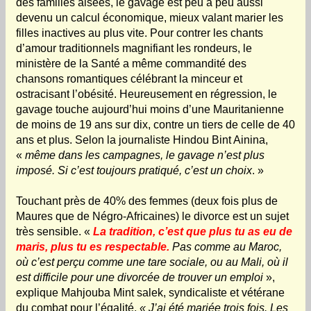
des familles aisées, le gavage est peu à peu aussi
devenu un calcul économique, mieux valant marier les
filles inactives au plus vite. Pour contrer les chants
d’amour traditionnels magnifiant les rondeurs, le
ministère de la Santé a même commandité des
chansons romantiques célébrant la minceur et
ostracisant l’obésité. Heureusement en régression, le
gavage touche aujourd’hui moins d’une Mauritanienne
de moins de 19 ans sur dix, contre un tiers de celle de 40
ans et plus. Selon la journaliste Hindou Bint Ainina,
«
même dans les campagnes, le gavage n’est plus
imposé. Si c’est toujours pratiqué, c’est un choix
. »
Touchant près de 40% des femmes (deux fois plus de
Maures que de Négro-Africaines) le divorce est un sujet
très sensible. «
La tradition, c’est que plus tu as eu de
maris, plus tu es respectable.
Pas comme au Maroc,
où c’est perçu comme une tare sociale, ou au Mali, où il
est difficile pour une divorcée de trouver un emploi
»,
explique Mahjouba Mint salek, syndicaliste et vétérane
du combat pour l’égalité.
« J’ai été mariée trois fois. Les