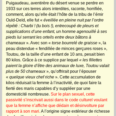
Puigaudeau, aventirère du désert venue se perdre en
1933 sur ces terres alors interdites, raconte, horrifiée,
comment, alors qu’elle était l’hôte de la tribu de l’émir
Ould-Deïd, elle fut «
éveillée en pleine nuit par l’ordre
répété : Charbi ! (tu bois !), entrecoupé de pleurs et
supplications d’une enfant, un homme agenouillé à ses
pieds lui serrant les orteils entre deux bâtons à
chameaux
». Avec son «
torse bourrelé de graisse
», la
peau distendue « fendillée de minces gerçures roses »,
Toutou, de la taille d’une enfant de 10 ans, pesait bien
80 kilos. Grâce à ce supplice par lequel
« les fillettes
paient la gloire d’être des animaux de luxe, Toutou valait
plus de 50 chameaux
», qu’offrirait pour l’épouser
«
quelque vieux chef riche
».
Cette accumulation de
kilos réduisait la femme à l’inactivité, de quoi faire la
fierté des maris capables d’y suppléer par une
domesticité nombreuse.
Sur le plan sexuel, cette
passivité s’inscrivait aussi dans le code culturel voulant
que la femme n’affiche que dédain et désinvolture par
rapport à son mari.
A l’origine signe extérieur de richesse