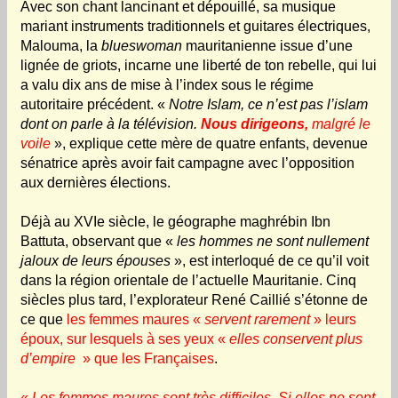
Avec son chant lancinant et dépouillé, sa musique
mariant instruments traditionnels et guitares électriques,
Malouma, la
blueswoman
mauritanienne issue d’une
lignée de griots, incarne une liberté de ton rebelle, qui lui
a valu dix ans de mise à l’index sous le régime
autoritaire précédent. «
Notre Islam, ce n’est pas l’islam
dont on parle à la télévision.
Nous dirigeons,
malgré le
voile
», explique cette mère de quatre enfants, devenue
sénatrice après avoir fait campagne avec l’opposition
aux dernières élections.
Déjà au XVIe siècle, le géographe maghrébin Ibn
Battuta, observant que «
les hommes ne sont nullement
jaloux de leurs épouses
», est interloqué de ce qu’il voit
dans la région orientale de l’actuelle Mauritanie. Cinq
siècles plus tard, l’explorateur René Caillié s’étonne de
ce que
les femmes maures «
servent rarement
» leurs
époux, sur lesquels à ses yeux «
elles conservent plus
d’empire
» que les Françaises
.
«
Les femmes maures sont très difficiles. Si elles ne sont