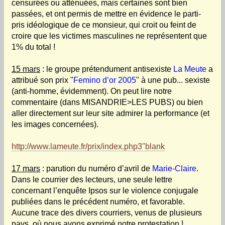
censurées ou atténuées, mais certaines sont bien
passées, et ont permis de mettre en évidence le parti-
pris idéologique de ce monsieur, qui croit ou feint de
croire que les victimes masculines ne représentent que
1% du total !
15 mars
: le groupe prétendument antisexiste
La Meute
a
attribué son prix "
Femino d’or 2005
" à une pub... sexiste
(anti-homme, évidemment). On peut lire notre
commentaire (dans MISANDRIE>LES PUBS) ou bien
aller directement sur leur site admirer la performance (et
les images concernées).
http://www.lameute.fr/prix/index.php3"blank
17 mars
: parution du numéro d’avril de
Marie-Claire
.
Dans le courrier des lecteurs, une seule lettre
concernant l’enquête Ipsos sur le violence conjugale
publiées dans le précédent numéro, et favorable.
Aucune trace des divers courriers, venus de plusieurs
pays, où nous avons exprimé notre protestation !