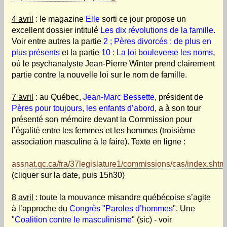
4 avril
: le magazine
Elle
sorti ce jour propose un
excellent dossier intitulé
Les dix révolutions de la famille
.
Voir entre autres la partie
2 ; Pères divorcés : de plus en
plus présents
et la partie
10 : La loi bouleverse les noms
,
où le psychanalyste Jean-Pierre Winter prend clairement
partie contre la nouvelle loi sur le nom de famille.
7 avril
: au Québec,
Jean-Marc Bessette
, président de
Pères pour toujours, les enfants d’abord
, a à son tour
présenté son mémoire devant la Commission pour
l’égalité entre les femmes et les hommes (troisième
association masculine à le faire). Texte en ligne :
assnat.qc.ca/fra/37legislature1/commissions/cas/index.shtm
(cliquer sur la date, puis 15h30)
8 avril
: toute la mouvance misandre québécoise s’agite
à l’approche du
Congrès "Paroles d’hommes
". Une
"
Coalition contre le masculinisme
" (sic) - voir