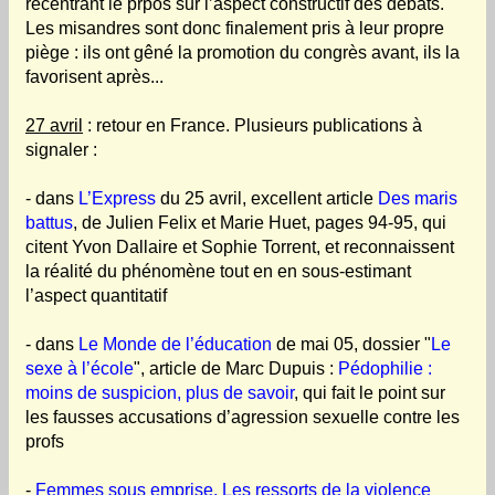
recentrant le prpos sur l’aspect constructif des débats.
Les misandres sont donc finalement pris à leur propre
piège : ils ont gêné la promotion du congrès avant, ils la
favorisent après...
27 avril
: retour en France. Plusieurs publications à
signaler :
- dans
L’Express
du 25 avril, excellent article
Des maris
battus
, de Julien Felix et Marie Huet, pages 94-95, qui
citent Yvon Dallaire et Sophie Torrent, et reconnaissent
la réalité du phénomène tout en en sous-estimant
l’aspect quantitatif
- dans
Le Monde de l’éducation
de mai 05, dossier "
Le
sexe à l’école
", article de Marc Dupuis :
Pédophilie :
moins de suspicion, plus de savoir
, qui fait le point sur
les fausses accusations d’agression sexuelle contre les
profs
-
Femmes sous emprise. Les ressorts de la violence