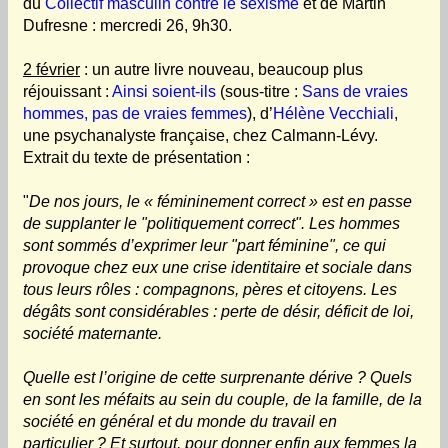
du
Collectif masculin contre le sexisme
et de Martin
Dufresne : mercredi 26, 9h30.
2 février
: un autre livre nouveau, beaucoup plus
réjouissant :
Ainsi soient-ils
(sous-titre :
Sans de vraies
hommes, pas de vraies femmes
), d’
Hélène Vecchiali
,
une psychanalyste française, chez Calmann-Lévy.
Extrait du texte de présentation :
"
De nos jours, le « fémininement correct » est en passe
de supplanter le "politiquement correct". Les hommes
sont sommés d’exprimer leur "part féminine", ce qui
provoque chez eux une crise identitaire et sociale dans
tous leurs rôles : compagnons, pères et citoyens. Les
dégâts sont considérables : perte de désir, déficit de loi,
société maternante.
Quelle est l’origine de cette surprenante dérive ? Quels
en sont les méfaits au sein du couple, de la famille, de la
société en général et du monde du travail en
particulier ? Et surtout, pour donner enfin aux femmes la