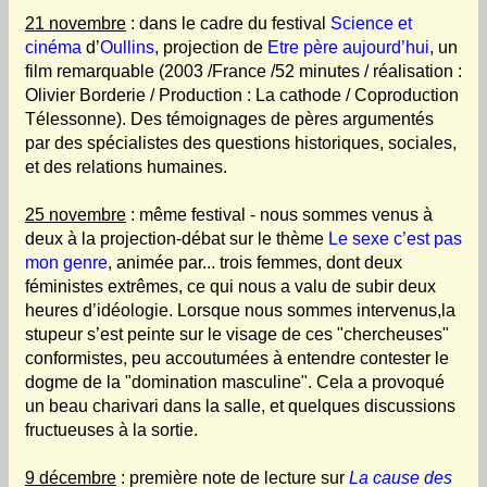
21 novembre
: dans le cadre du festival
Science et
cinéma
d’
Oullins
, projection de
Etre père aujourd’hui
, un
film remarquable (2003 /France /52 minutes / réalisation :
Olivier Borderie / Production : La cathode / Coproduction
Télessonne). Des témoignages de pères argumentés
par des spécialistes des questions historiques, sociales,
et des relations humaines.
25 novembre
: même festival - nous sommes venus à
deux à la projection-débat sur le thème
Le sexe c’est pas
mon genre
, animée par... trois femmes, dont deux
féministes extrêmes, ce qui nous a valu de subir deux
heures d’idéologie. Lorsque nous sommes intervenus,la
stupeur s’est peinte sur le visage de ces "chercheuses"
conformistes, peu accoutumées à entendre contester le
dogme de la "domination masculine". Cela a provoqué
un beau charivari dans la salle, et quelques discussions
fructueuses à la sortie.
9 décembre
: première note de lecture sur
La cause des