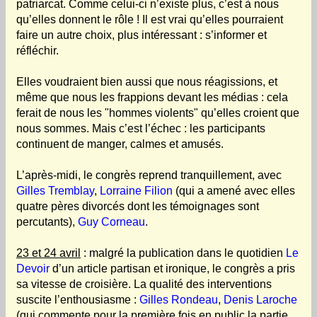
patriarcat. Comme celui-ci n’existe plus, c’est à nous
qu’elles donnent le rôle ! Il est vrai qu’elles pourraient
faire un autre choix, plus intéressant : s’informer et
réfléchir.
Elles voudraient bien aussi que nous réagissions, et
même que nous les frappions devant les médias : cela
ferait de nous les "hommes violents" qu’elles croient que
nous sommes. Mais c’est l’échec : les participants
continuent de manger, calmes et amusés.
L’après-midi, le congrès reprend tranquillement, avec
Gilles Tremblay
,
Lorraine Filion
(qui a amené avec elles
quatre pères divorcés dont les témoignages sont
percutants),
Guy Corneau
.
23 et 24 avril
: malgré la publication dans le quotidien
Le
Devoir
d’un article partisan et ironique, le congrès a pris
sa vitesse de croisière. La qualité des interventions
suscite l’enthousiasme :
Gilles Rondeau
,
Denis Laroche
(qui commente pour la première fois en public la partie