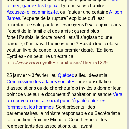
le mec, gardez les bijoux
, il y a un sous-chapitre
Accusez-le, calomniez-le,
ou l’auteur une certaine
Alison
James
, "experte de la rupture" explique qu’il est
important de salir par tous les moyens l’ex-conjoint dans
l’esprit de la famille et des amis : ça rend plus
forte ! Parfois, le doute prend : et s’il s’agissait d’une
parodie, d’un travail humoristique ? Pas du tout, cela se
veut un livre de conseils, au premier degré. (Editions
Eyrolles - on peut lire un extrait à
http://www.www.eyrolles.com/Loisirs/Theme/1229
25 janvier > 3 février
: au
Québec
a lieu, devant la
Commission des affaires sociales
, une consultation
d’associations ou de chercheur(e)s invités à donner leur
point de vue sur le document d’inspiration misandre
Vers
un nouveau contrat social pour l’égalité entre les
femmes et les hommes
. Sont présents : des
parlementaires, la ministre responsable du Secrétariat à
la condition féminine Michelle Courchesne, et les
représentants des associations, qui, ayant