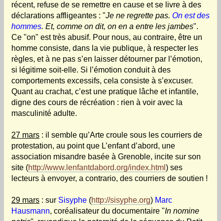
récent, refuse de se remettre en cause et se livre à des
déclarations affligeantes : "
Je ne regrette pas.
On est des
hommes
. Et, comme on dit, on en a entre les jambes
".
Ce "on" est très abusif. Pour nous, au contraire, être un
homme consiste, dans la vie publique, à respecter les
règles, et à ne pas s’en laisser détourner par l’émotion,
si légitime soit-elle. Si l’émotion conduit à des
comportements excessifs, cela consiste à s’excuser.
Quant au crachat, c’est une pratique lâche et infantile,
digne des cours de récréation : rien à voir avec la
masculinité adulte.
27 mars
: il semble qu’Arte croule sous les courriers de
protestation, au point que L’enfant d’abord, une
association misandre basée à Grenoble, incite sur son
site (
http://www.lenfantdabord.org/index.html
) ses
lecteurs à envoyer, a contrario, des courriers de soutien !
29 mars
: sur
Sisyphe
(
http://sisyphe.org
)
Marc
Hausmann
, coréalisateur du documentaire "
In nomine