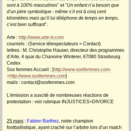
sont à 100% masculines
" et "
Un enfant n’a besoin que
d’un père symbolique : même s’il est à cinq cent
kilomètres mais qu’il lui téléphone de temps en temps,
c’est bien suffisant
".
Arte :
http://www.arte-tv.com
courriels : (Service télespectateurs > Contact)
lettres : M. Christophe Hauser, directeur des programmes
d’Arte, 4 quai du Chanoine Winterer, 67080 Strasbourg
Cedex
Sos femmes Accueil : [
http://www.sosfemmes.com-
>http://www.sosfemmes.com
]
mails : contact@sosfemmes.com
L’émission a suscité de nombreuses réactions de
protestation : voir rubrique INJUSTICES>DIVORCE
25 mars
:
Fabien Barthez
, notre champion
footballistique, ayant craché sur l’arbitre lors d’un match