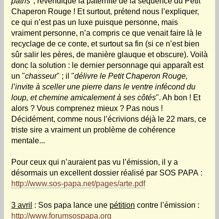
patris
", revendique la paternité de la séquence du Petit
Chaperon Rouge ! Et surtout, prétend nous l’expliquer,
ce qui n’est pas un luxe puisque personne, mais
vraiment personne, n’a compris ce que venait faire là le
recyclage de ce conte, et surtout sa fin (si ce n’est bien
sûr salir les pères, de manière glauque et obscure). Voilà
donc la solution : le dernier personnage qui apparaît est
un "
chasseur
" ; il "
délivre le Petit Chaperon Rouge,
l’invite à sceller une pierre dans le ventre infécond du
loup, et chemine amicalement à ses côtés
". Ah bon ! Et
alors ? Vous comprenez mieux ? Pas nous !
Décidément, comme nous l’écrivions déjà le 22 mars, ce
triste sire a vraiment un problème de cohérence
mentale...
Pour ceux qui n’auraient pas vu l’émission, il y a
désormais un excellent dossier réalisé par SOS PAPA :
http://www.sos-papa.net/pages/arte.pdf
3 avril
: Sos papa lance une
pétition
contre l’émission :
http://www.forumsospapa.org