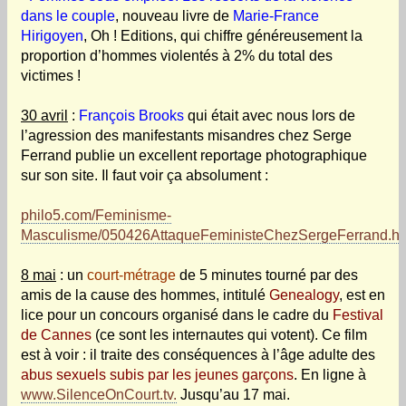
dans le couple
, nouveau livre de
Marie-France
Hirigoyen
, Oh ! Editions, qui chiffre généreusement la
proportion d’hommes violentés à 2% du total des
victimes !
30 avril
:
François Brooks
qui était avec nous lors de
l’agression des manifestants misandres chez Serge
Ferrand publie un excellent reportage photographique
sur son site. Il faut voir ça absolument :
philo5.com/Feminisme-
Masculisme/050426AttaqueFeministeChezSergeFerrand.h
8 mai
: un
court-métrage
de 5 minutes tourné par des
amis de la cause des hommes, intitulé
Genealogy
, est en
lice pour un concours organisé dans le cadre du
Festival
de Cannes
(ce sont les internautes qui votent). Ce film
est à voir : il traite des conséquences à l’âge adulte des
abus sexuels subis par les jeunes garçons
. En ligne à
www.SilenceOnCourt.tv.
Jusqu’au 17 mai.