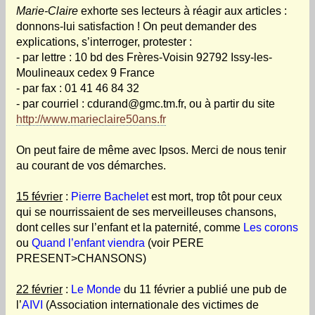
Marie-Claire
exhorte ses lecteurs à réagir aux articles :
donnons-lui satisfaction ! On peut demander des
explications, s’interroger, protester :
- par lettre : 10 bd des Frères-Voisin 92792 Issy-les-
Moulineaux cedex 9 France
- par fax : 01 41 46 84 32
- par courriel : cdurand@gmc.tm.fr, ou à partir du site
http://www.marieclaire50ans.fr
On peut faire de même avec Ipsos. Merci de nous tenir
au courant de vos démarches.
15 février
:
Pierre Bachelet
est mort, trop tôt pour ceux
qui se nourrissaient de ses merveilleuses chansons,
dont celles sur l’enfant et la paternité, comme
Les corons
ou
Quand l’enfant viendra
(voir PERE
PRESENT>CHANSONS)
22 février
:
Le Monde
du 11 février a publié une pub de
l’
AIVI
(Association internationale des victimes de