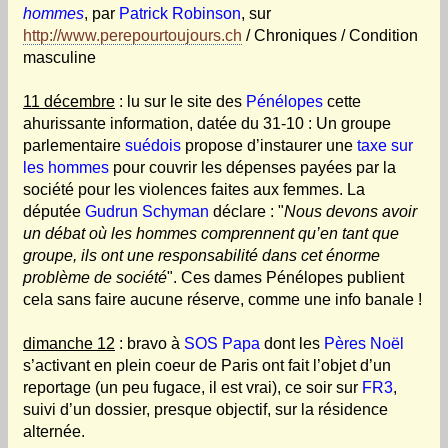
hommes
, par
Patrick Robinson
, sur
http://www.perepourtoujours.ch
/ Chroniques / Condition
masculine
11 décembre
: lu sur le site des
Pénélopes
cette
ahurissante information, datée du 31-10 : Un groupe
parlementaire
suédois
propose d’instaurer une
taxe sur
les hommes
pour couvrir les dépenses payées par la
société pour les violences faites aux femmes. La
députée
Gudrun Schyman
déclare : "
Nous devons avoir
un débat où les hommes comprennent qu’en tant que
groupe, ils ont une responsabilité dans cet énorme
problème de société
". Ces dames Pénélopes publient
cela sans faire aucune réserve, comme une info banale !
dimanche 12
: bravo à
SOS Papa
dont les
Pères Noël
s’activant en plein coeur de Paris ont fait l’objet d’un
reportage (un peu fugace, il est vrai), ce soir sur
FR3
,
suivi d’un dossier, presque objectif, sur la résidence
alternée.