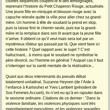
courtes séquences coupent le fil des témoignages,
reprenant l’histoire du Petit Chaperon Rouge, actualisée.
Une jeune fille en minijupe et blouson rouge avec la
capuche relevée quitte la ville pour aller chez sa grand-
mère. Un homme à tête de soudard la prend en stop,
puis la laisse finir le chemin seule, puis tue la grand-
mère et la remplace dans son lit avant que la jeune fille
n’arrive. Il obtient ce qu’il veut mais sera tué par un
mystérieux rôdeur qui passait par là. Que vient faire ici
cette histoire ? Quel rapport avec le sujet ? C’est
hallucinant... à moins que le soudard ne symbolise le
père divorcé, ou l’homme en général ? Auquel cas il faut
s’interroger sur la santé mentale de la réalisatrice...
Quant aux deux intervenants du pseudo débat
totalement unilatéral, Suzanne Heynen (de l’Aide à
l’enfance à Karlsruhe) et Yves Lambert (président de
Sos Femmes Accueil), ils n’ont eu qu’à en rajouter dans
le sexisme ordinaire. Citations de ce dernier : "
Dans la
violence familiale, les violences physiques sont très
majoritairement masculines, et les violences sexuelles