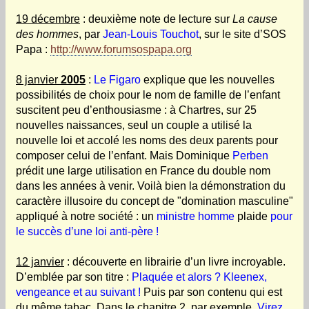
19 décembre
: deuxième note de lecture sur
La cause
des hommes
, par
Jean-Louis Touchot
, sur le site d’SOS
Papa :
http://www.forumsospapa.org
8 janvier
2005
:
Le Figaro
explique que les nouvelles
possibilités de choix pour le nom de famille de l’enfant
suscitent peu d’enthousiasme : à Chartres, sur 25
nouvelles naissances, seul un couple a utilisé la
nouvelle loi et accolé les noms des deux parents pour
composer celui de l’enfant. Mais Dominique
Perben
prédit une large utilisation en France du double nom
dans les années à venir. Voilà bien la démonstration du
caractère illusoire du concept de "domination masculine"
appliqué à notre société : un
ministre homme
plaide
pour
le succès d’une loi anti-père !
12 janvier
: découverte en librairie d’un livre incroyable.
D’emblée par son titre :
Plaquée et alors ? Kleenex,
vengeance et au suivant !
Puis par son contenu qui est
du même tabac. Dans le chapitre 2, par exemple,
Virez